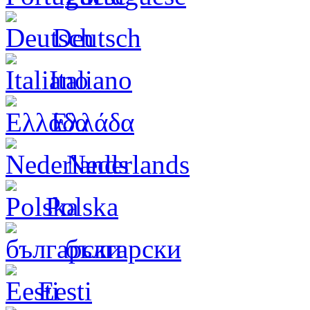
Deutsch
Italiano
Ελλάδα
Nederlands
Polska
български
Eesti