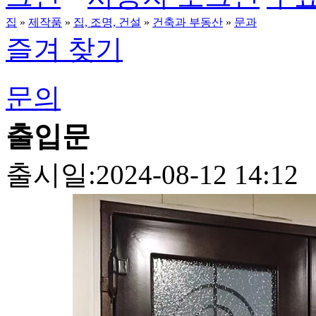
집
»
제작품
»
집, 조명, 건설
»
건축과 부동산
»
문과
즐겨 찾기
문의
출입문
출시일:2024-08-12 14:12