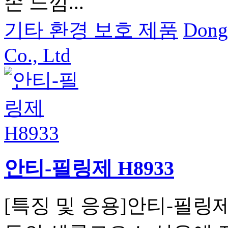
손 느낌...
기타 환경 보호 제품
Dong
Co., Ltd
안티-필링제 H8933
[특징 및 응용]안티-필링제 