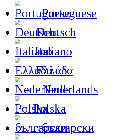
Portuguese
Deutsch
Italiano
Ελλάδα
Nederlands
Polska
български