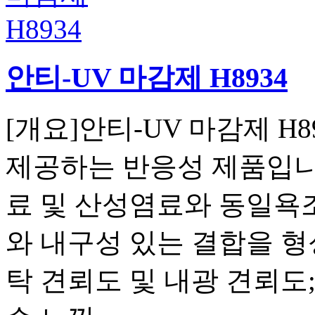
안티-UV 마감제 H8934
[개요]안티-UV 마감제 H
제공하는 반응성 제품입니다
료 및 산성염료와 동일욕
와 내구성 있는 결합을 형
탁 견뢰도 및 내광 견뢰도;3