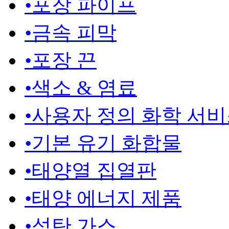
•
포장 파이프
•
금속 피막
•
포장 끈
•
색소 & 염료
•
사용자 정의 화학 서
•
기본 유기 화합물
•
태양열 집열판
•
태양 에너지 제품
•
석탄 가스