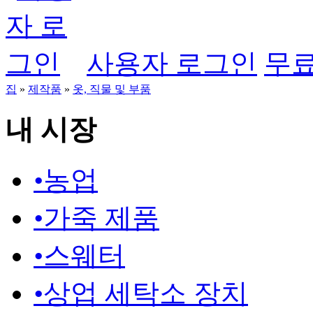
사용자 로그인
무료
집
»
제작품
»
옷, 직물 및 부품
내 시장
•
농업
•
가죽 제품
•
스웨터
•
상업 세탁소 장치