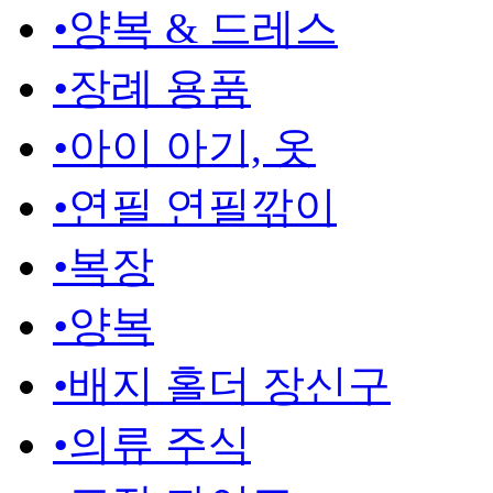
•
양복 & 드레스
•
장례 용품
•
아이 아기, 옷
•
연필 연필깎이
•
복장
•
양복
•
배지 홀더 장신구
•
의류 주식