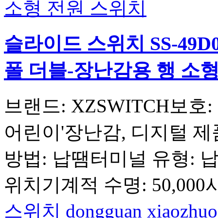
슬라이드 스위치 SS-49D
폴 더블-장난감용 행 소
브랜드: XZSWITCH보호
어린이'장난감, 디지털 제품작
방법: 납땜터미널 유형: 
위치기계적 수명: 50,00
스위치
dongguan xiaozhuo 