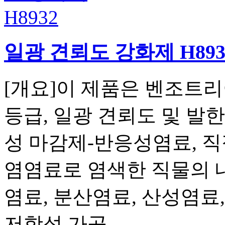
일광 견뢰도 강화제 H893
[개요]이 제품은 벤조트리
등급, 일광 견뢰도 및 발
성 마감제-반응성염료, 직
염염료로 염색한 직물의 
염료, 분산염료, 산성염료
저항성 가공...