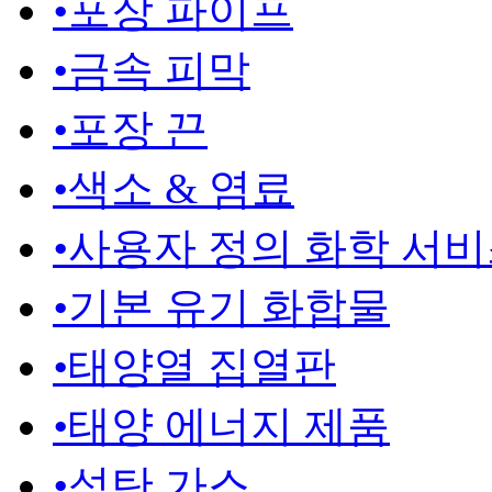
•
포장 파이프
•
금속 피막
•
포장 끈
•
색소 & 염료
•
사용자 정의 화학 서
•
기본 유기 화합물
•
태양열 집열판
•
태양 에너지 제품
•
석탄 가스