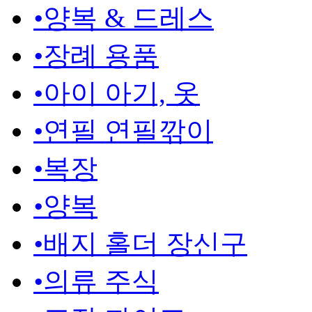
•
양복 & 드레스
•
장례 용품
•
아이 아기, 옷
•
연필 연필깎이
•
복장
•
양복
•
배지 홀더 장신구
•
의류 주식