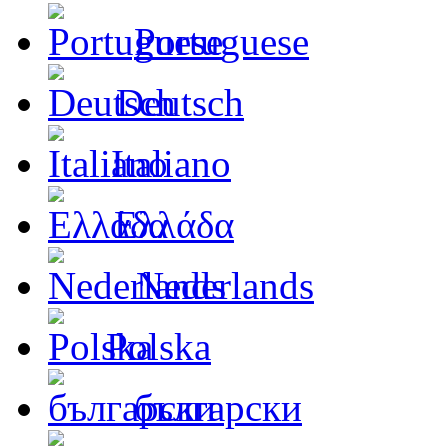
Portuguese
Deutsch
Italiano
Ελλάδα
Nederlands
Polska
български