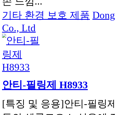
손 느낌...
기타 환경 보호 제품
Dong
Co., Ltd
안티-필링제 H8933
[특징 및 응용]안티-필링제 