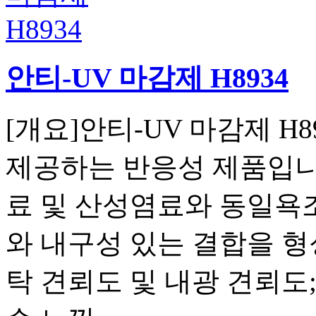
안티-UV 마감제 H8934
[개요]안티-UV 마감제 H
제공하는 반응성 제품입니다
료 및 산성염료와 동일욕
와 내구성 있는 결합을 형
탁 견뢰도 및 내광 견뢰도;3