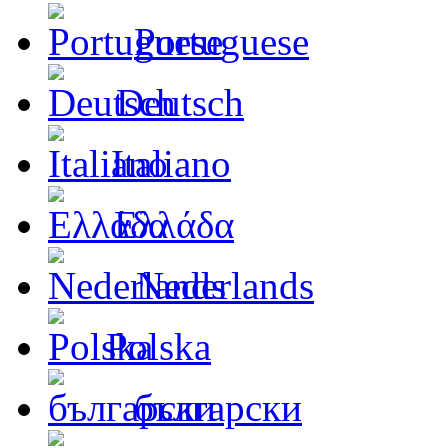
Portuguese
Deutsch
Italiano
Ελλάδα
Nederlands
Polska
български