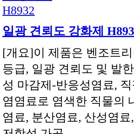
일광 견뢰도 강화제 H893
[개요]이 제품은 벤조트리
등급, 일광 견뢰도 및 발
성 마감제-반응성염료, 직
염염료로 염색한 직물의 
염료, 분산염료, 산성염료
저항성 가공...