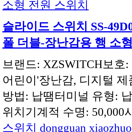
슬라이드 스위치 SS-49D
폴 더블-장난감용 행 소
브랜드: XZSWITCH보호
어린이'장난감, 디지털 제품작
방법: 납땜터미널 유형: 
위치기계적 수명: 50,00
스위치
dongguan xiaozhuo 