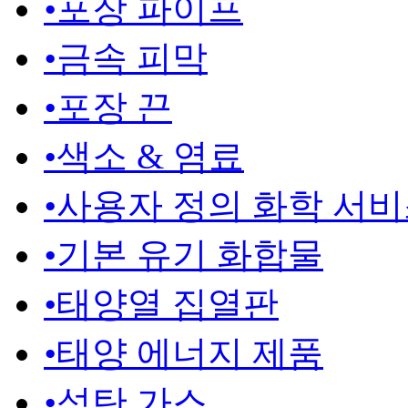
•
포장 파이프
•
금속 피막
•
포장 끈
•
색소 & 염료
•
사용자 정의 화학 서
•
기본 유기 화합물
•
태양열 집열판
•
태양 에너지 제품
•
석탄 가스