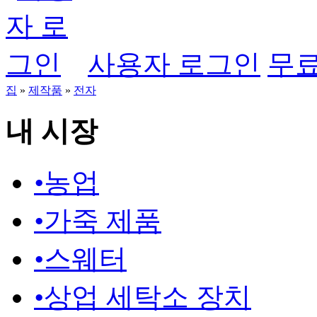
사용자 로그인
무료
집
»
제작품
»
전자
내 시장
•
농업
•
가죽 제품
•
스웨터
•
상업 세탁소 장치