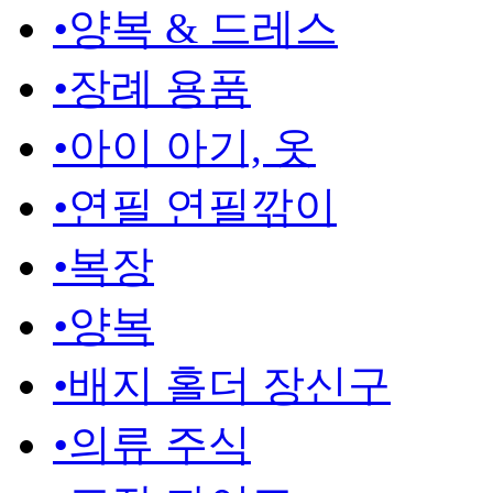
•
양복 & 드레스
•
장례 용품
•
아이 아기, 옷
•
연필 연필깎이
•
복장
•
양복
•
배지 홀더 장신구
•
의류 주식