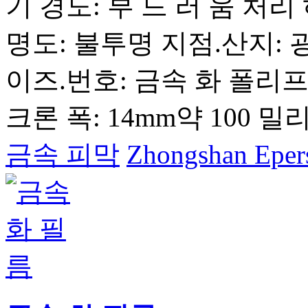
기 경도: 부 드 러 움 처리 
명도: 불투명 지점.산지: 
이즈.번호: 금속 화 폴리프로
크론 폭: 14mm약 100 밀리
금속 피막
Zhongshan Epers 