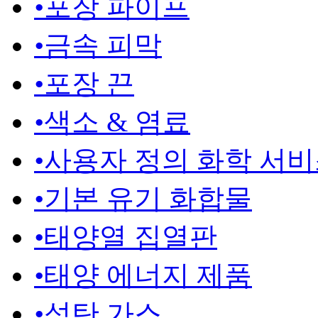
•
포장 파이프
•
금속 피막
•
포장 끈
•
색소 & 염료
•
사용자 정의 화학 서
•
기본 유기 화합물
•
태양열 집열판
•
태양 에너지 제품
•
석탄 가스