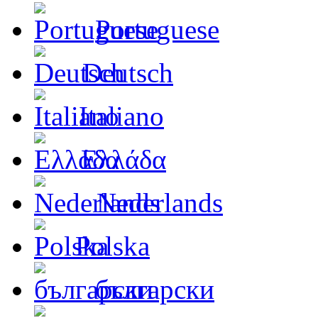
Portuguese
Deutsch
Italiano
Ελλάδα
Nederlands
Polska
български