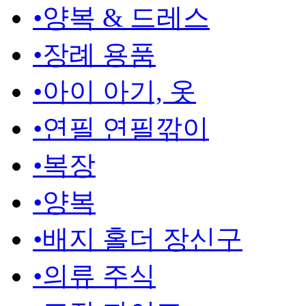
•
양복 & 드레스
•
장례 용품
•
아이 아기, 옷
•
연필 연필깎이
•
복장
•
양복
•
배지 홀더 장신구
•
의류 주식