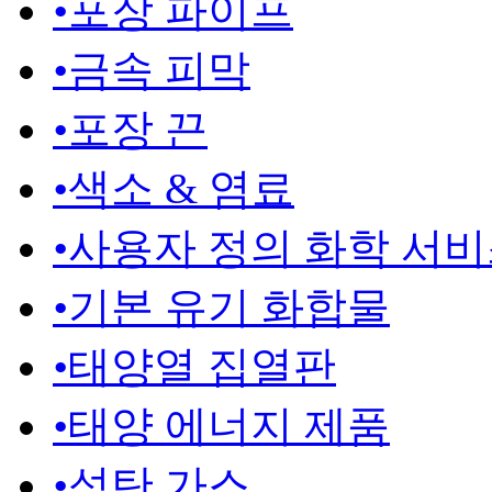
•
포장 파이프
•
금속 피막
•
포장 끈
•
색소 & 염료
•
사용자 정의 화학 서
•
기본 유기 화합물
•
태양열 집열판
•
태양 에너지 제품
•
석탄 가스