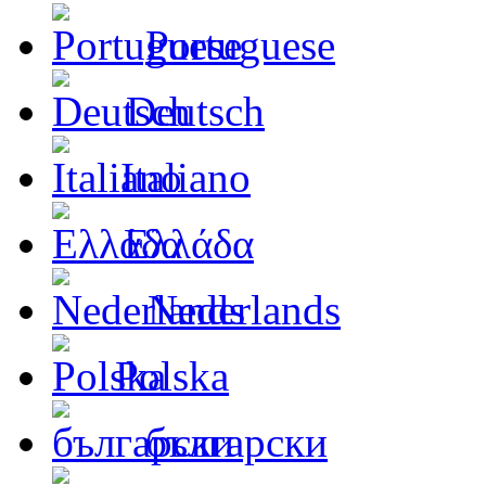
Portuguese
Deutsch
Italiano
Ελλάδα
Nederlands
Polska
български