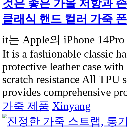
것은 좋은 가을 저항과 
클래식 핸드 컬러 가죽 폰
it는 Apple의 iPhone 
It is a fashionable classic
protective leather case with
scratch resistance All TPU s
provides comprehensive prot
가죽 제품
Xinyang