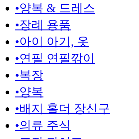
•
양복 & 드레스
•
장례 용품
•
아이 아기, 옷
•
연필 연필깎이
•
복장
•
양복
•
배지 홀더 장신구
•
의류 주식